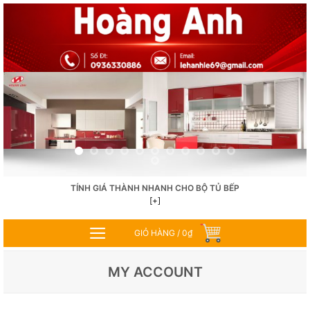
Skip
to
content
TÍNH GIÁ THÀNH NHANH CHO BỘ TỦ BẾP
[+]
GIỎ HÀNG /
0
₫
MY ACCOUNT