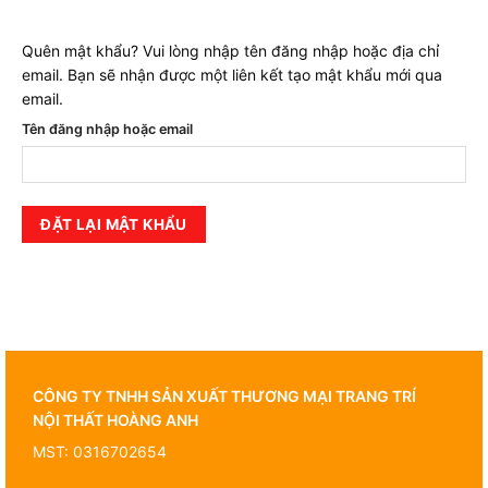
Quên mật khẩu? Vui lòng nhập tên đăng nhập hoặc địa chỉ
email. Bạn sẽ nhận được một liên kết tạo mật khẩu mới qua
email.
Tên đăng nhập hoặc email
ĐẶT LẠI MẬT KHẨU
CÔNG TY TNHH SẢN XUẤT THƯƠNG MẠI TRANG TRÍ
NỘI THẤT HOÀNG ANH
MST: 0316702654