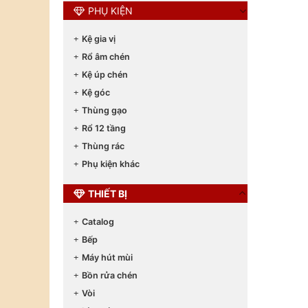
PHỤ KIỆN
Kệ gia vị
Rổ âm chén
Kệ úp chén
Kệ góc
Thùng gạo
Rổ 12 tầng
Thùng rác
Phụ kiện khác
THIẾT BỊ
Catalog
Bếp
Máy hút mùi
Bồn rửa chén
Vòi