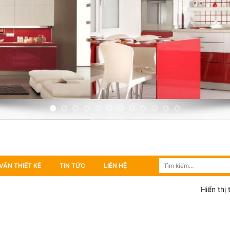
Tìm
VẤN THIẾT KẾ
TIN TỨC
LIÊN HỆ
kiếm:
Hiển thị 