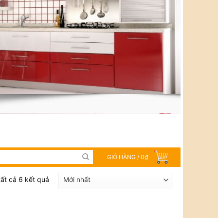
GIỎ HÀNG /
0
₫
tất cả 6 kết quả