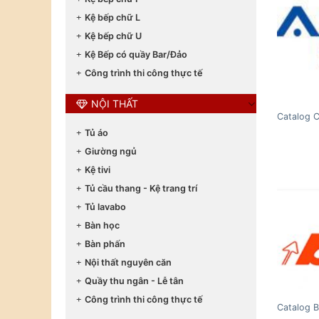
Kệ bếp chữ L
Kệ bếp chữ U
Kệ Bếp có quầy Bar/Đảo
Công trình thi công thực tế
NỘI THẤT
Catalog 
Tủ áo
Giường ngủ
Kệ tivi
Tủ cầu thang - Kệ trang trí
Tủ lavabo
Bàn học
Bàn phấn
Nội thất nguyên căn
Quầy thu ngân - Lễ tân
Công trình thi công thực tế
Catalog 