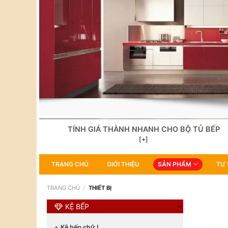
TÍNH GIÁ THÀNH NHANH CHO BỘ TỦ BẾP
[+]
TRANG CHỦ
GIỚI THIỆU
SẢN PHẨM
TƯ 
TRANG CHỦ
/
THIẾT BỊ
KỆ BẾP
Kệ bếp chữ I