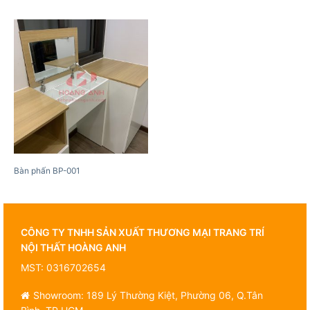
Bàn phấn BP-001
CÔNG TY TNHH SẢN XUẤT THƯƠNG MẠI TRANG TRÍ
NỘI THẤT HOÀNG ANH
MST: 0316702654
Showroom: 189 Lý Thường Kiệt, Phường 06, Q.Tân