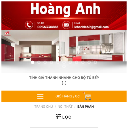
Skip
to
content
TÍNH GIÁ THÀNH NHANH CHO BỘ TỦ BẾP
[+]
GIỎ HÀNG /
0
₫
TRANG CHỦ
/
NỘI THẤT
/
BÀN PHẤN
LỌC