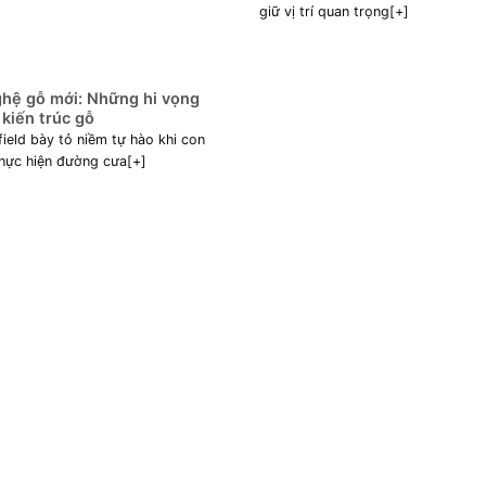
giữ vị trí quan trọng[+]
hệ gỗ mới: Những hi vọng
kiến trúc gỗ
ield bày tỏ niềm tự hào khi con
thực hiện đường cưa[+]