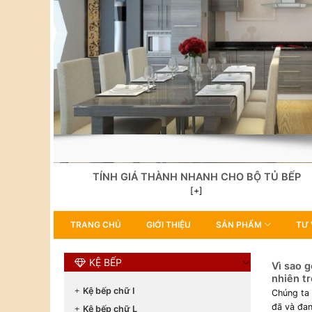
TÍNH GIÁ THÀNH NHANH CHO BỘ TỦ BẾP
[+]
TRANG CHỦ
GIỚI THIỆU
SẢN PHẨM
TƯ 
KỆ BẾP
Vì sao g
nhiên tr
Kệ bếp chữ I
Chúng ta 
đã và đa
Kệ bếp chữ L