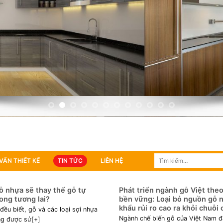
Tìm
VẤN THIẾT KẾ
TIN TỨC
LIÊN HỆ
kiếm:
ỗ nhựa sẽ thay thế gỗ tự
Phát triển ngành gỗ Việt the
ong tương lai?
bền vững: Loại bỏ nguồn gỗ 
khẩu rủi ro cao ra khỏi chuỗi
đều biết, gỗ và các loại sợi nhựa
Ngành chế biến gỗ của Việt Nam đ
ng được sử[+]