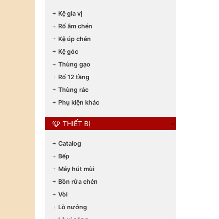
Kệ gia vị
Rổ âm chén
Kệ úp chén
Kệ góc
Thùng gạo
Rổ 12 tầng
Thùng rác
Phụ kiện khác
THIẾT BỊ
Catalog
Bếp
Máy hút mùi
Bồn rửa chén
Vòi
Lò nướng