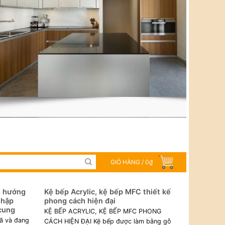
GIỎ HÀNG /
0
₫
o hướng
Kệ bếp Acrylic, kệ bếp MFC thiết kế
nhập
phong cách hiện đại
 cung
KỆ BẾP ACRYLIC, KỆ BẾP MFC PHONG
ã và đang
CÁCH HIỆN ĐẠI Kệ bếp được làm bằng gỗ