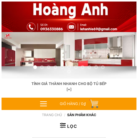
Skip
to
content
TÍNH GIÁ THÀNH NHANH CHO BỘ TỦ BẾP
[+]
GIỎ HÀNG /
0
₫
TRANG CHỦ
/
SẢN PHẨM KHÁC
LỌC