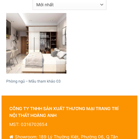
Phòng ngủ – Mẫu tham khảo 03
CÔNG TY TNHH SẢN XUẤT THƯƠNG MẠI TRANG TRÍ
NỘI THẤT HOÀNG ANH
MST: 0316702654
Showroom: 189 Lý Thường Kiệt, Phường 06, Q.Tân