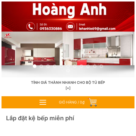
Skip
to
content
TÍNH GIÁ THÀNH NHANH CHO BỘ TỦ BẾP
[+]
GIỎ HÀNG /
0
₫
Lắp đặt kệ bếp miễn phí