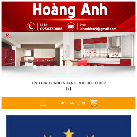
Skip
to
content
TÍNH GIÁ THÀNH NHANH CHO BỘ TỦ BẾP
[+]
GIỎ HÀNG /
0
₫