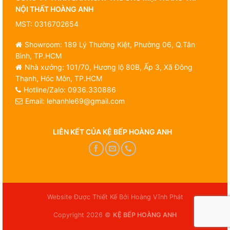
NỘI THẤT HOÀNG ANH
MST: 0316702654
Showroom: 189 Lý Thường Kiệt, Phường 06, Q.Tân
Bình, TP.HCM
Nhà xưởng: 101/70, Hương lộ 80B, Ấp 3, Xã Đông
Thạnh, Hóc Môn, TP.HCM
Hotline/Zalo:
0936.330886
Email:
lehanhle69@gmail.com
LIÊN KẾT CỦA KỆ BẾP HOÀNG ANH
Website Được Thiết Kế Bởi Hoàng Vĩnh Phát
Copyright 2026 ©
KỆ BẾP HOÀNG ANH